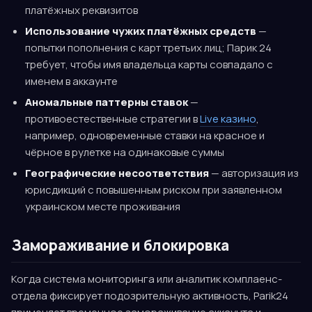
платёжных реквизитов
Использование чужих платёжных средств
—
попытки пополнения с карт третьих лиц; Парик 24
требует, чтобы имя владельца карты совпадало с
именем в аккаунте
Аномальные паттерны ставок
—
противоестественные стратегии в
Live казино
,
например, одновременные ставки на красное и
чёрное в рулетке на одинаковые суммы
Географические несоответствия
— авторизация из
юрисдикций с повышенным риском при заявленном
украинском месте проживания
Замораживание и блокировка
Когда система мониторинга или аналитик комплаенс-
отдела фиксирует подозрительную активность, Parik24