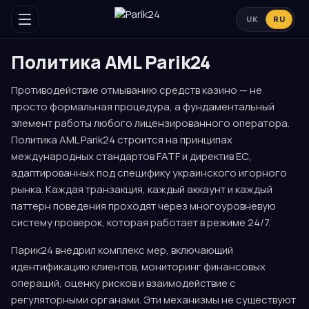
UK
RU
Политика AML Parik24
Противодействие отмыванию средств казино — не
просто формальная процедура, а фундаментальный
элемент работы любого лицензированного оператора.
Политика AML Parik24 строится на принципах
международных стандартов FATF и директив ЕС,
адаптированных под специфику украинского игорного
рынка. Каждая транзакция, каждый аккаунт и каждый
паттерн поведения проходят через многоуровневую
систему проверок, которая работает в режиме 24/7.
Парик24 внедрил комплекс мер, включающий
идентификацию клиентов, мониторинг финансовых
операций, оценку рисков и взаимодействие с
регуляторными органами. Эти механизмы не существуют