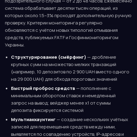
подозрительного случая — от 2 до 48 часов. Ежемесячно
система обрабатывает десятки тысяч операций, из
которых около 1.5–3% проходят дополнительную ручную
проверку. Критерии мониторинга регулярно
обновляются с учётом новых типологий отмывания
средств, публикуемых FATF и Госфинмониторингом
Украины.
Структурирование (смёрфинг)
— дробление
крупных сумм на множество мелких транзакций
(например, 10 депозитов по 2 900 UAH вместо одного
на 29 000 UAH) для обхода пороговых значений
Быстрый проброс средств
— пополнение с
минимальным оборотом ставок и немедленный
запрос на вывод; вейджер менее x1 от суммы
депозита фиксируется системой
Мультиаккаунтинг
— создание нескольких учётных
записей для перемещения средств между ними,
выявляется по совпадению устройств, IP-адресов и