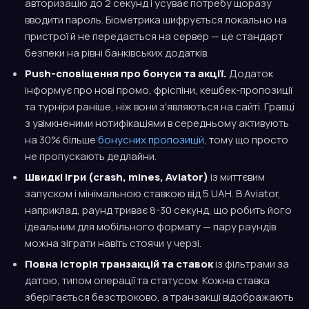
авторизацію до 2 секунд і усуває потребу щоразу
вводити пароль. Біометрика шифрується локально на
пристрої й не передається на сервер — це стандарт
безпеки на рівні банківських додатків.
Push-сповіщення про бонуси та акції.
Додаток
інформує про нові промо, фріспіни, кешбек-пропозиції
та турніри раніше, ніж вони з'являються на сайті. Гравці
з увімкненими нотифікаціями в середньому активують
на 30% більше
бонусних пропозицій
, тому що просто
не пропускають дедлайни.
Швидкі ігри (crash, mines, Aviator)
із миттєвим
запуском і мінімальною ставкою від 5 UAH. В Aviator,
наприклад, раунд триває 8-30 секунд, що робить його
ідеальним для мобільного формату — пару раундів
можна зіграти навіть стоячи у черзі.
Повна історія транзакцій та ставок
із фільтрами за
датою, типом операції та статусом. Кожна ставка
зберігається безстроково, а транзакції відображають