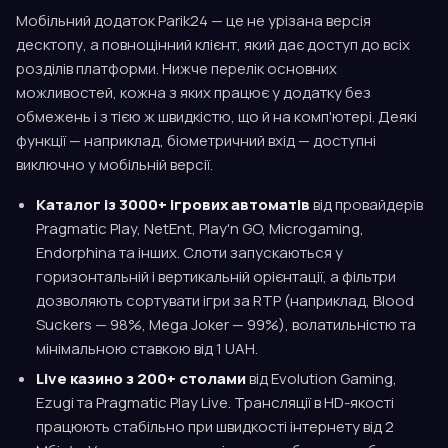
Мобільний додаток Parik24 — це не урізана версія
десктопу, а повноцінний клієнт, який дає доступ до всіх
розділів платформи. Нижче перелік основних
можливостей, кожна з яких працює у додатку без
обмежень і з тією ж швидкістю, що й на комп'ютері. Деякі
функції — наприклад, біометричний вхід — доступні
виключно у мобільній версії.
Каталог із 3000+ ігрових автоматів
від провайдерів
Pragmatic Play, NetEnt, Play'n GO, Microgaming,
Endorphina та інших. Слоти запускаються у
горизонтальній і вертикальній орієнтації, а фільтри
дозволяють сортувати ігри за RTP (наприклад, Blood
Suckers — 98%, Mega Joker — 99%), волатильністю та
мінімальною ставкою від 1 UAH.
Live казино з 200+ столами
від Evolution Gaming,
Ezugi та Pragmatic Play Live. Трансляції в HD-якості
працюють стабільно при швидкості інтернету від 2