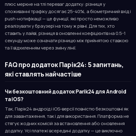
плюс меркне на тлі переваг додатку: різниця у
споживанні трафіку досягає 25-40%, а біометричний вхід і
push-нотифікації — це функції, які просто неможливо
реалізувати у браузері на тому ж рівні. Для тих, хто
ставить у лайві, різниця в оновленні коефіцієнтів на 0.5-1
секунду може означати різницю між прийнятою ставкою
та її відхиленням через зміну лінії.
FAQ про додаток Парік24: 5 запитань,
які ставлять найчастіше
Чи безкоштовний додаток Parik24 для Android
та iOS?
Так, Парік24 андроід і iOS-версії повністю безкоштовні як
для завантаження, так і для використання. Платформа не
стягує жодних комісій за встановлення або оновлення
додатку. Усі платежі всередині додатку — це виключно