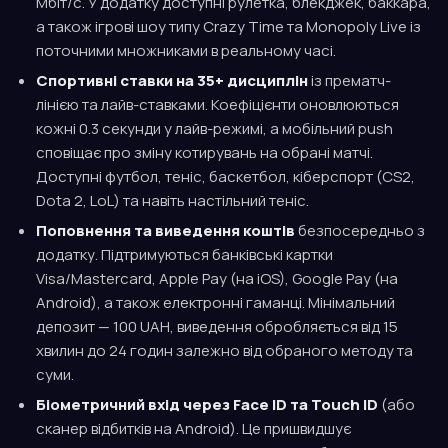
Мбіт/с. У додатку доступні рулетка, блекджек, баккара,
а також ігрові шоу типу Crazy Time та Monopoly Live із
поточними множниками в реальному часі.
Спортивні ставки на 35+ дисциплін
із прематч-
лінією та лайв-ставками. Коефіцієнти оновлюються
кожні 0.3 секунди у лайв-режимі, а мобільний push
сповіщає про зміну котирувань на обрані матчі.
Доступні футбол, теніс, баскетбол, кіберспорт (CS2,
Dota 2, LoL) та навіть настільний теніс.
Поповнення та виведення коштів
безпосередньо з
додатку. Підтримуються банківські картки
Visa/Mastercard, Apple Pay (на iOS), Google Pay (на
Android), а також електронні гаманці. Мінімальний
депозит — 100 UAH, виведення обробляється від 15
хвилин до 24 годин залежно від обраного методу та
суми.
Біометричний вхід через Face ID та Touch ID
(або
сканер відбитків на Android). Це пришвидшує