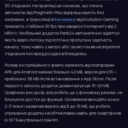
3G-з'єднанні. На практиці це означає, що спіни в
автоматах від Pragmatic Play відпрацьовують без
затримок, а трансляції в
live казино
від Evolution Gaming
тримають стабільні 30 fps при швидкості інтернету від 2
Мбіт/с. Мобільний додаток Parik24 автоматично адаптує
якість відео-потоку під поточну пропускну здатність
каналу, тому навіть у метро або за містом ви не втратите
з'єднання посеред роздачі в блекджеку.
Розмір інсталяційного файлу залежить від платформи:
APK для Android займає близько 42 МБ, версія для iOS —
приблизно 38 МБ після встановлення з App Store. Після
першого запуску додаток довантажує ще 15-20 МБ
графічних ресурсів, але робить це у фоновому режимі, не
блокуючи доступ до функцій. Оновлення виходять кожні
2-3 тижні і зазвичай важать від 8 до 15 МБ, що робить
утримання додатку необтяжливим навіть для смартфонів
із 16 ГБ внутрішньої пам'яті.