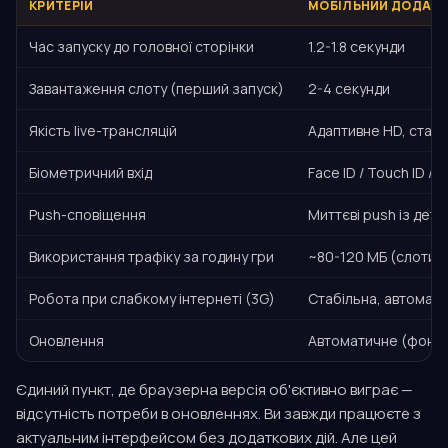
КРИТЕРІЙ
МОБІЛЬНИЙ ДОДАТО
Час запуску до головної сторінки
1.2-1.8 секунди
Завантаження слоту (перший запуск)
2-4 секунди
Якість live-трансляцій
Адаптивне HD, стабіл
Біометричний вхід
Face ID / Touch ID / 
Push-сповіщення
Миттєві push із дета
Використання трафіку за годину гри
~80-120 МБ (слоти), 
Робота при слабкому інтернеті (3G)
Стабільна, автомат
Оновлення
Автоматичне (фон) 
Єдиний пункт, де браузерна версія об'єктивно виграє —
відсутність потреби в оновленнях. Ви завжди працюєте з
актуальним інтерфейсом без додаткових дій. Але цей