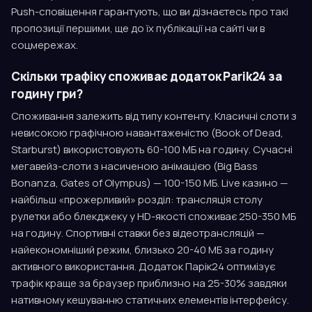
Push-сповіщення гарантують, що ви дізнаєтесь про такі
пропозиції першими, ще до їх публікації на сайті чи в
соцмережах.
Скільки трафіку споживає додаток Parik24 за
годину гри?
Споживання залежить від типу контенту. Класичні слоти з
невисокою графічною навантаженістю (Book of Dead,
Starburst) використовують 60-100 МБ на годину. Сучасні
мегавейз-слоти з насиченою анімацією (Big Bass
Bonanza, Gates of Olympus) — 100-150 МБ. Live казино —
найбільш «прожерливий» розділ: трансляція столу
рулетки або блекджеку у HD-якості споживає 250-350 МБ
на годину. Спортивні ставки без відеотрансляцій —
найекономніший режим, близько 20-40 МБ за годину
активного використання. Додаток Парік24 оптимізує
трафік краще за браузер приблизно на 25-30% завдяки
нативному кешуванню статичних елементів інтерфейсу.