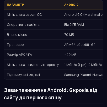
ПАРАМЕТР
ANDROID
Мінімальна версія ОС
Android 6.0 (Marshmallow)
Оперативна пам'ять
Від 2 ГБ RAM
Вільне місце
70 МБ
Процесор
ARM64 або x86_64
Розмір APK / IPA
~42 МБ
Мінімальна швидкість інтернету
1 Мбіт/с (ігри), 2 Мбіт/с (li
Підтримувані моделі
Samsung, Xiaomi, Huawei, 
Завантаження на Android: 6 кроків від
сайту до першого спіну