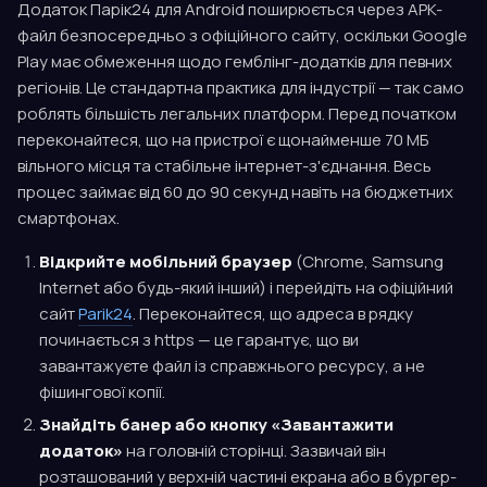
Додаток Парік24 для Android поширюється через APK-
файл безпосередньо з офіційного сайту, оскільки Google
Play має обмеження щодо гемблінг-додатків для певних
регіонів. Це стандартна практика для індустрії — так само
роблять більшість легальних платформ. Перед початком
переконайтеся, що на пристрої є щонайменше 70 МБ
вільного місця та стабільне інтернет-з'єднання. Весь
процес займає від 60 до 90 секунд навіть на бюджетних
смартфонах.
Відкрийте мобільний браузер
(Chrome, Samsung
Internet або будь-який інший) і перейдіть на офіційний
сайт
Parik24
. Переконайтеся, що адреса в рядку
починається з https — це гарантує, що ви
завантажуєте файл із справжнього ресурсу, а не
фішингової копії.
Знайдіть банер або кнопку «Завантажити
додаток»
на головній сторінці. Зазвичай він
розташований у верхній частині екрана або в бургер-