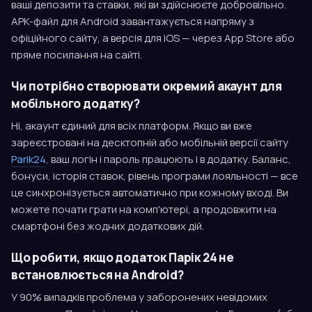
ваші депозити та ставки, які ви здійснюєте добровільно.
APK-файл для Android завантажується напряму з
офіційного сайту, а версія для iOS — через App Store або
пряме посилання на сайті.
Чи потрібно створювати окремий акаунт для
мобільного додатку?
Ні, акаунт єдиний для всіх платформ. Якщо ви вже
зареєстровані на десктопній або мобільній версії сайту
Parik24
, ваш логін і пароль працюють і в додатку. Баланс,
бонуси, історія ставок, рівень програми лояльності — все
це синхронізується автоматично при кожному вході. Ви
можете почати грати на комп'ютері, а продовжити на
смартфоні без жодних додаткових дій.
Що робити, якщо додаток Парік 24 не
встановлюється на Android?
У 90% випадків проблема у заборонених невідомих