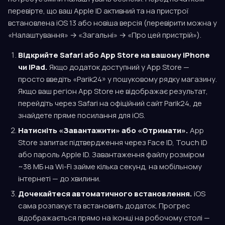
перевірте, що ваш Apple ID активний та на пристрої
встановлена iOS 13 або новіша версія (перевірити можна у
«Налаштування» → «Загальні» → «Про цей пристрій»).
Відкрийте Safari або App Store на вашому iPhone
чи iPad.
Якщо додаток доступний у App Store —
просто введіть «Parik24» у пошуковому рядку магазину.
Якщо ваш регіон App Store не відображає результат,
перейдіть через Safari на офіційний сайт Parik24, де
знайдете пряме посилання для iOS.
Натисніть «Завантажити» або «Отримати».
App
Store запитає підтвердження через Face ID, Touch ID
або пароль Apple ID. Завантаження файлу розміром
~38 МБ на Wi-Fi займе кілька секунд, на мобільному
інтернеті — до хвилини.
Дочекайтеся автоматичного встановлення.
iOS
сама розпакує та встановить додаток. Прогрес
відображається прямо на іконці на робочому столі —