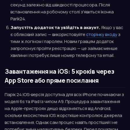
секунд залежно від швидкості процесора. Після
встановлення на робочому столі з'явиться іконка
Parik24.
Запустіть додаток та увійдіть в акаунт.
Якщо у вас
є обліковий запис — використовуйте
сторінку входу
з
тими ж логіном і паролем. Новим гравцям додаток
запропонує пройти реєстрацію — це займає менше
хвилини і потребує лише номер телефону та email.
Завантаження на iOS: 5 кроків через
App Store або пряме посилання
Парік 24 IOS-версія доступна для всіх iPhone починаючи з
моделі 6s та iPad із чипом A9. Процедура завантаження
на Apple-пристроях дещо відрізняється від Android,
оскільки екосистема iOS жорсткіше контролює джерела
встановлення. Однак сам процес навіть простіший і не
потребує зміни налаштувань безпеки. Перед початком