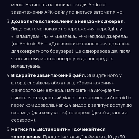
меню. Натисніть на посилання для Android —
завантаження APK-файлу почнеться автоматично.
Дозвольте встановлення з невідомих джерел.
Якщо система покаже попередження, перейдіть у
«Налаштування» → «Безпека» → «Невідомі джерела»
(на Android 8+ — «Дозволити встановлення додатків»
для конкретного браузера). Це одноразова дія, після
якої систему можна повернути до попередніх
налаштувань.
Відкрийте завантажений файл.
Знайдіть його у
шторці сповіщень або в папці «Завантаження»
файлового менеджера. Натисніть на APK-файл —
з'явиться стандартний діалог встановлення Android із
переліком дозволів. Parik24 андроід запитує доступ до
сховища (для кешування) та мережі (для з'єднання з
сервером).
Натисніть «Встановити» і дочекайтеся
завершення.
Процес інсталяції займає від 10 до 30