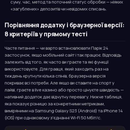
суму, час, метод та поточний статус обробки — ніяких
«загублених» депозитів чи невідомих списань.
Порівняння додатку і браузерної версії:
8 критеріїв у прямому тесті
Часте питання — чи варто встановлювати Парік 24
застосунок, якщо мобільний сайт і так працює. Відповідь
залежить від того, як часто ви граєте та які функції
використовуєте. Для гравця, який заходить раз на
тиждень крутнути кілька спінів, браузерна версія
покриває всі потреби. Але якщо ви ставите на спорт у
лайві, граєте в live казино або просто цінуєте швидкість —
нативний додаток дає відчутну перевагу. Нижче таблиця,
яка показує різницю за конкретними метриками,
виміряними на Samsung Galaxy S23 (Android) та iPhone 14
(iOS) при однаковому з'єднанні Wi-Fi 50 Мбіт/с.