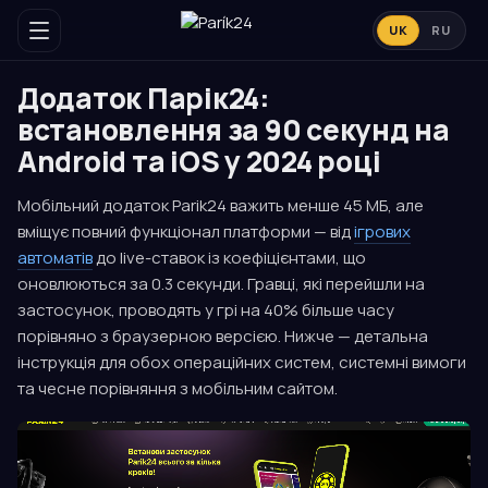
UK
RU
Додаток Парік24:
встановлення за 90 секунд на
Android та iOS у 2024 році
Мобільний додаток Parik24 важить менше 45 МБ, але
вміщує повний функціонал платформи — від
ігрових
автоматів
до live-ставок із коефіцієнтами, що
оновлюються за 0.3 секунди. Гравці, які перейшли на
застосунок, проводять у грі на 40% більше часу
порівняно з браузерною версією. Нижче — детальна
інструкція для обох операційних систем, системні вимоги
та чесне порівняння з мобільним сайтом.