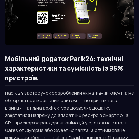
Мобільний додаток Parik24: технічні
характеристики та сумісність із 95%
пристроїв
Парік 24 застосунок розроблений як нативний клієнт, а не
обгортка над мобільним сайтом — і це принципова
різниця. Нативна архітектура дозволяє додатку
звертатися напряму до апаратних ресурсів смартфона:
GPU прискорює рендеринг анімацій у слотах на кшталт
Gates of Olympus або Sweet Bonanza, а оптимізоване
кешування зберігає дані сесії навіть при нестабільному