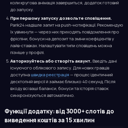
коли кругова анімація завершиться, додаток готовий
до запуску.
При першому запуску дозвольте сповіщення.
Parik24 надішле запит на push-нотифікації. Рекомендую
їх увімкнути — через них приходять повідомлення про
фріспіни, бонуси на депозит та зміни коефіцієнтів у
лайв-ставках. Налаштувати типи сповіщень можна
пізніше у профілі.
Авторизуйтесь або створіть акаунт.
Введіть дані
існуючого облікового запису. Для нових гравців
доступна
швидка реєстрація
— процес ідентичний
десктопній версії й займає близько 40 секунд. Після
входу всі ваші баланси, бонуси та історія ставок
синхронізуються автоматично.
Функції додатку: від 3000+ слотів до
виведення коштів за 15 хвилин