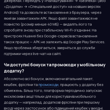
джерелах. Перейдіть у «Налаштування» → «Безпека» (або
«Додатки» → «Спеціальний доступ» на новіших версіях
Android) та дозвольте встановлення з браузера, через
який ви завантажили APK. Якщо файл завантажився не
повністю (розмір менше 40 МБ) — видаліть його та
спробуйте знову при стабільному Wi-Fi-з'єднанні. На
пристроях Huawei без Google-сервісів встановлення
також працює — APK не залежить від Google Play Services.
Якщо проблема зберігається, зверніться до служби
підтримки через live-чат на сайті.
Чи доступні бонуси та промокоди у мобільному
додатку?
Абсолютно всі бонуси, включаючи вітальний пакет,
кешбек, фріспіни та
промокоди
, працюють у додатку без
обмежень. Більш того, платформа періодично запускає
ексклюзивні акції тільки для користувачів мобільного
додатку — наприклад, додаткові фріспіни при першому
вході через застосунок або підвищений кешбек у вихідні.