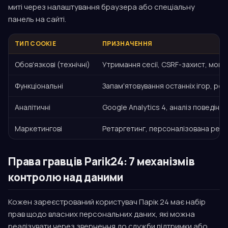
миті через налаштування браузера або спеціальну
панель на сайті.
ТИП COOKIE
ПРИЗНАЧЕННЯ
Обов'язкові (технічні)
Утримання сесії, CSRF-захист, мовн
Функціональні
Запам'ятовування останніх ігор, ро
Аналітичні
Google Analytics 4, аналіз поведінк
Маркетингові
Ретаргетинг, персоналізована рекл
Права гравців Parik24: 7 механізмів
контролю над даними
Кожен зареєстрований користувач Парік 24 має набір
прав щодо власних персональних даних, які можна
реалізувати через звернення до служби підтримки або