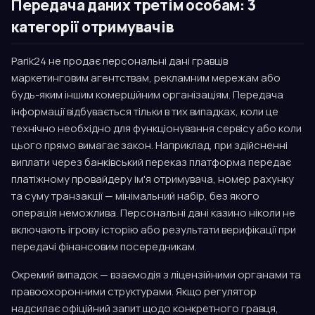
Передача даних третім особам: 3
категорії отримувачів
Parik24 не продає персональні дані гравців
маркетинговим агентствам, рекламним мережам або
будь-яким іншим комерційним організаціям. Передача
інформації відбувається тільки в тих випадках, коли це
технічно необхідно для функціонування сервісу або коли
цього прямо вимагає закон. Наприклад, при здійсненні
виплати через банківський переказ платформа передає
платіжному провайдеру ім'я отримувача, номер рахунку
та суму транзакції — мінімальний набір, без якого
операція неможлива. Персональні дані казино ніколи не
включають ігрову історію або результати верифікації при
передачі фінансовим посередникам.
Окремий випадок — взаємодія з ліцензійними органами та
правоохоронними структурами. Якщо регулятор
надсилає офіційний запит щодо конкретного гравця,