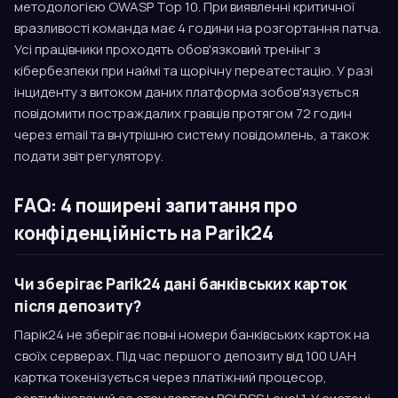
методологією OWASP Top 10. При виявленні критичної
вразливості команда має 4 години на розгортання патча.
Усі працівники проходять обов'язковий тренінг з
кібербезпеки при наймі та щорічну переатестацію. У разі
інциденту з витоком даних платформа зобов'язується
повідомити постраждалих гравців протягом 72 годин
через email та внутрішню систему повідомлень, а також
подати звіт регулятору.
FAQ: 4 поширені запитання про
конфіденційність на Parik24
Чи зберігає Parik24 дані банківських карток
після депозиту?
Парік24 не зберігає повні номери банківських карток на
своїх серверах. Під час першого депозиту від 100 UAH
картка токенізується через платіжний процесор,