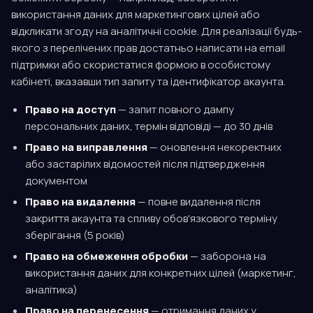
використання даних для маркетингових цілей або
відкликати згоду на аналітичні cookie. Для реалізації будь-
якого з перелічених прав достатньо написати на email
підтримки або скористатися формою в особистому
кабінеті, вказавши тип запиту та ідентифікатор акаунта.
Право на доступ
— запит повного дампу
персональних даних, термін відповіді — до 30 днів
Право на виправлення
— оновлення некоректних
або застарілих відомостей після підтвердження
документом
Право на видалення
— повне видалення після
закриття акаунта та спливу обов'язкового терміну
зберігання (5 років)
Право на обмеження обробки
— заборона на
використання даних для конкретних цілей (маркетинг,
аналітика)
Право на перенесення
— отримання даних у