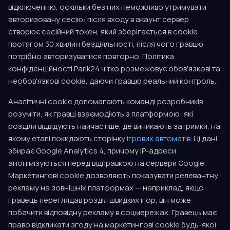
відключенню, оскільки без них неможливо утримувати
авторизовану сесію: після входу в акаунт сервер
створює сесійний токен, який зберігається в cookie
протягом 30 хвилин бездіяльності, після чого гравцю
потрібно авторизуватися повторно. Політика
конфіденційності Parik24 чітко розмежовує обов'язкові та
необов'язкові cookie, даючи гравцю реальний контроль.
Аналітичні cookie допомагають команді розробників
розуміти, як гравці взаємодіють з платформою: які
розділи відвідують найчастіше, де виникають затримки, на
якому етапі покидають сторінку
ігрових автоматів
. Ці дані
збирає Google Analytics 4, причому IP-адреси
анонімізуються перед відправкою на сервери Google.
Маркетингові cookie дозволяють показувати релевантну
рекламу на зовнішніх платформах — наприклад, якщо
гравець переглядав розділ швидких ігор, він може
побачити відповідну рекламу в соцмережах. Гравець має
право відкликати згоду на маркетингові cookie будь-якої