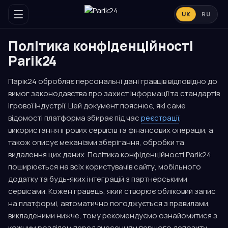
UK
RU
Політика конфіденційності
Parik24
Парік24 обробляє персональні дані гравців відповідно до
вимог законодавства про захист інформації та стандартів
ігрової індустрії. Цей документ пояснює, які саме
відомості платформа збирає під час
реєстрації
,
використання ігрових сервісів та фінансових операцій, а
також описує механізми зберігання, обробки та
видалення цих даних. Політика конфіденційності Parik24
поширюється на всіх користувачів сайту, мобільного
додатку та будь-яких інтеграцій з партнерськими
сервісами. Кожен гравець, який створює обліковий запис
на платформі, автоматично погоджується з правилами,
викладеними нижче, тому рекомендуємо ознайомитися з
кожним розділом перед внесенням першого депозиту.