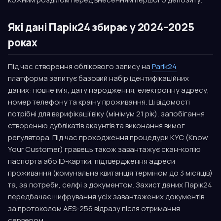
Які дані Парік24 збирає у 2024–2025
роках
Під час створення облікового запису на
Parik24
платформа запитує базовий набір ідентифікаційних
даних: повне ім'я, дату народження, електронну адресу,
номер телефону та країну проживання. Ці відомості
потрібні для верифікації віку (мінімум 21 рік), запобігання
створенню дублікатів акаунтів та виконання вимог
регулятора. Під час проходження процедури KYC (Know
Your Customer) гравець також завантажує скан-копію
паспорта або ID-картки, підтвердження адреси
проживання (комунальна квитанція терміном до 3 місяців)
та, за потреби, селфі з документом. Захист даних Парік24
передбачає шифрування усіх завантажених документів
за протоколом AES-256 відразу після отримання
сервером.