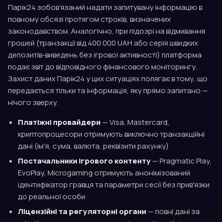
Парік24 зобов'язаний надати запитувану інформацію в
повному обсязі протягом строків, визначених
законодавством. Аналогічно, при підозрі на відмивання
грошей (транзакції від 400 000 UAH або серія швидких
депозитів-виведень без ігрової активності) платформа
подає звіт до відповідного фінансового моніторингу.
Захист даних Парік24 у цих ситуаціях полягає в тому, що
передається тільки та інформація, яку прямо запитано —
нічого зверху.
Платіжні провайдери
— Visa, Mastercard,
криптопроцесори отримують виключно транзакційні
дані (ім'я, сума, валюта, реквізити рахунку)
Постачальники ігрового контенту
— Pragmatic Play,
EvoPlay, Microgaming отримують анонімізований
ідентифікатор гравця та параметри сесії без прив'язки
до реальної особи
Ліцензійні та регуляторні органи
— повні дані за