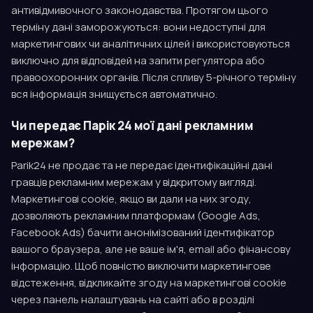
антивідмивочного законодавства. Протягом цього
терміну дані заморожуються: вони недоступні для
маркетингових чи аналітичних цілей і використовуються
виключно для відповідей на запити регулятора або
правоохоронних органів. Після спливу 5-річного терміну
вся інформація знищується автоматично.
Чи передає Парік 24 мої дані рекламним
мережам?
Parik24 не продає та не передає ідентифікаційні дані
гравців рекламним мережам у відкритому вигляді.
Маркетингові cookie, якщо ви дали на них згоду,
дозволяють рекламним платформам (Google Ads,
Facebook Ads) бачити анонімізований ідентифікатор
вашого браузера, але не ваше ім'я, email або фінансову
інформацію. Щоб повністю виключити маркетингове
відстеження, відкликайте згоду на маркетингові cookie
через панель налаштувань на сайті або в розділі