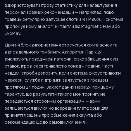
використовувати ігрову статистику для налаштування
персоналізованих рекомендацій — наприклад, якщо
гравець регулярно запускає слоти з RTP 96%+, система
пропонує йому аналогічні тайтли від Pragmatic Play або
EvoPlay.
Другий блок використання стосується комплаєнсу та
відповідального гемблінгу. Алгоритми Парік 24
аналізують поведінкові патерни: різке збільшення сум
ставок, ігрові сесії тривалістю понад 4 години, часті
невдалі спроби депозиту. Коли система фіксує тривожні
маркери, служба підтримки зв'язується з гравцем
протягом 24 годин. Захист даних Парік24 при цьому
гарантує, що результати такого моніторингу не
передаються стороннім організаціям — вони
залишаються виключно всередині платформи для
прийняття рішень про обмеження акаунта або
рекомендацію щодо самовиключення.