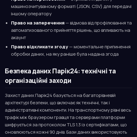
машинозчитуваному форматі (JSON, CSV) для передачі
іншому оператору
Право на заперечення
— відмова від профілювання та
автоматизованого прийняття рішень, що впливають на
акаунт
Право відкликати згоду
— моментальне припинення
обробки даних, на яку раніше була надана згода
Безпека даних Парік24: технічні та
організаційні заходи
Захист даних Парік24 базується на багаторівневій
архітектурі безпеки, що включає як технічні, так і
адміністративні компоненти. На транспортному рівні весь
трафік між браузером гравця та серверами платформи
шифрується за протоколом TLS 1.3 із сертифікатами, що
оновлюються кожні 90 днів. Бази даних використовують