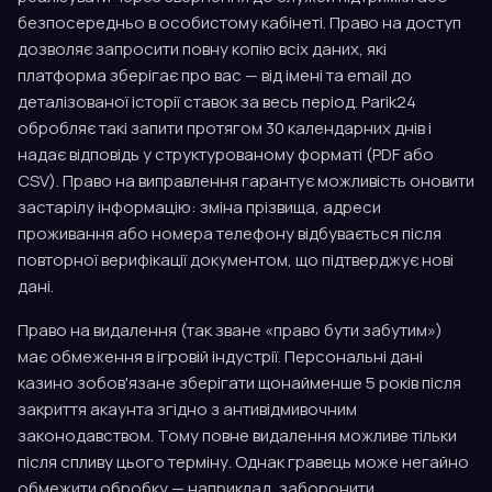
безпосередньо в особистому кабінеті. Право на доступ
дозволяє запросити повну копію всіх даних, які
платформа зберігає про вас — від імені та email до
деталізованої історії ставок за весь період. Parik24
обробляє такі запити протягом 30 календарних днів і
надає відповідь у структурованому форматі (PDF або
CSV). Право на виправлення гарантує можливість оновити
застарілу інформацію: зміна прізвища, адреси
проживання або номера телефону відбувається після
повторної верифікації документом, що підтверджує нові
дані.
Право на видалення (так зване «право бути забутим»)
має обмеження в ігровій індустрії. Персональні дані
казино зобов'язане зберігати щонайменше 5 років після
закриття акаунта згідно з антивідмивочним
законодавством. Тому повне видалення можливе тільки
після спливу цього терміну. Однак гравець може негайно
обмежити обробку — наприклад, заборонити