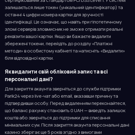
сертифікований за стандартом PCI DSS Level 1. У системі
залишається лише токен (унікальний ідентифікатор) та
останні 4 цифри номера картки для зручності
ідентифікації. Це означає, що навіть при гіпотетичному
зломі серверів зловмисник не зможе отримати реальні
реквізити вашої картки. Якщо ви бажаєте видалити
збережені токени, перейдіть до розділу «Платіжні
методи» в особистому кабінеті та натисніть «Видалити»
біля відповідної картки.
Як видалити свій обліковий запис та всі
персональні дані?
Для закриття акаунта зверніться до служби підтримки
Parik24 через live-чат або email, вказавши причину та
підтвердивши особу. Перед видаленням переконайтеся,
що баланс рахунку становить 0 UAH — виведіть залишок
коштів або зверніться до підтримки для списання
мінімальних сум. Після закриття акаунта персональні дані
казино зберігає ще 5 років згідно з вимогами