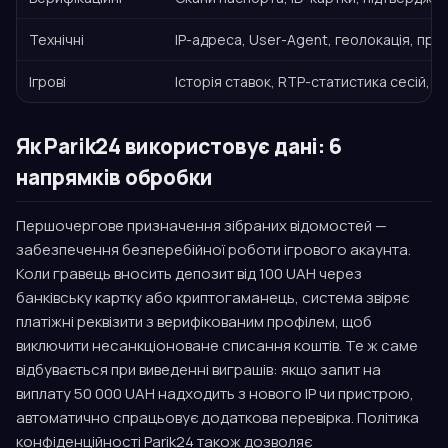
Технічні
IP-адреса, User-Agent, геолокація, при
Ігрові
Історія ставок, RTP-статистика сесій, б
Як Parik24 використовує дані: 6
напрямків обробки
Першочергове призначення зібраних відомостей —
забезпечення безперебійної роботи ігрового акаунта.
Коли гравець вносить депозит від 100 UAH через
банківську картку або криптогаманець, система звіряє
платіжні реквізити з верифікованим профілем, щоб
виключити несанкціоноване списання коштів. Те ж саме
відбувається при виведенні виграшів: якщо запит на
виплату 50 000 UAH надходить з нового IP чи пристрою,
автоматично спрацьовує додаткова перевірка. Політика
конфіденційності Parik24 також дозволяє