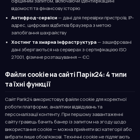
офіційним запитом, включаючи ідентифікаційні
відомості та фінансову історію
Антифрод-сервіси
— дані для перевірки пристроїв, IP-
адрес, цифрових відбитків браузера з метою
запобігання шахрайству
Хостинг та хмарна інфраструктура
— зашифровані
дані зберігаються на серверах з сертифікацією ISO
27001, фізичне розташування — ЄС
Файли cookie на сайті Парік24: 4 типи
та їхні функції
Сайт Parik24 використовує файли cookie для коректної
роботи платформи, аналітики відвідувань та
персоналізації контенту. При першому завантаженні
сайту гравець бачить банер із запитом на згоду щодо
використання cookie — можна прийняти всі категорії або
вибрати лише обов'язкові. Технічні cookie не підлягають