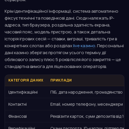
Крім ідентифікаційної інформації, система автоматично
фіксує технічні та поведінкові дані. Сюди належать IP-
адреса, тип браузера, роздільна здатність екрана,
часовий пояс, модель пристрою, а також детальна
історія ігрових сесій — ставки, виграші, тривалість гри в
конкретних слотах або розділах
live казино
. Персональні
дані казино зберігає протягом усього терміну дії
облікового запису плюс 5 років після його закриття — це
стандартна вимога для ліцензованих операторів.
КАТЕГОРІЯ ДАНИХ
ПРИКЛАДИ
Ідентифікаційні
ПІБ, дата народження, громадянство
Контактні
Email, номер телефону, месенджери
Фінансові
Реквізити карток, суми депозитів від 10
Верифікаційні
Скани паспорта, ID-картки, підтвердже