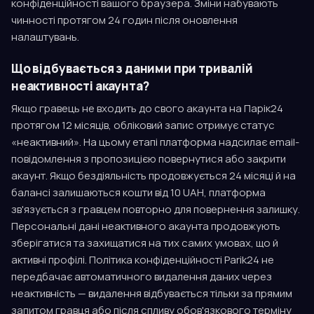
конфіденційності вашого браузера. Зміни набувають
чинності протягом 24 годин після оновлення
налаштувань.
Що відбувається з даними при тривалій
неактивності акаунта?
Якщо гравець не входить до свого акаунта на Парік24
протягом 12 місяців, обліковий запис отримує статус
«неактивний». На цьому етапі платформа надсилає email-
повідомлення з пропозицією повернутися або закрити
акаунт. Якщо бездіяльність продовжується 24 місяці й на
балансі залишаються кошти від 10 UAH, платформа
зв'язується з гравцем повторно для повернення залишку.
Персональні дані неактивного акаунта продовжують
зберігатися та захищатися на тих самих умовах, що й
активні профілі. Політика конфіденційності Parik24 не
передбачає автоматичного видалення даних через
неактивність — видалення відбувається тільки за прямим
запитом гравця або після спливу обов'язкового терміну