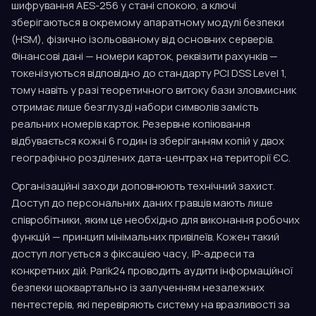
шифрування AES-256 у стані спокою, а ключі
зберігаються в окремому апаратному модулі безпеки
(HSM), фізично ізольованому від основних серверів.
Фінансові дані — номери карток, реквізити рахунків —
токенізуються відповідно до стандарту PCI DSS Level 1,
тому навіть у разі теоретичного витоку бази зловмисник
отримає лише безглузді набори символів замість
реальних номерів карток. Резервне копіювання
відбувається кожні 6 годин із зберіганням копій у двох
географічно розділених дата-центрах на території ЄС.
Організаційні заходи доповнюють технічний захист.
Доступ до персональних даних гравців мають лише
співробітники, яким це необхідно для виконання робочих
функцій — принцип мінімальних привілеїв. Кожен такий
доступ логується з фіксацією часу, IP-адреси та
конкретних дій. Parik24 проводить аудити інформаційної
безпеки щоквартально із залученням незалежних
пентестерів, які перевіряють систему на вразливості за