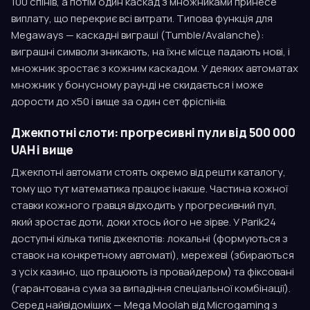
100 спінів, а потім один каскад з множниками принесе
виплату, що перекриє всі витрати. Типова функція для
Megaways — каскадні виграші (Tumble/Avalanche):
виграшні символи зникають, на їхнє місце падають нові, і
множник зростає з кожним каскадом. У деяких автоматах
множник у бонусному раунді не скидається і може
дорости до x50 і вище за один сет фріспінів.
Джекпотні слоти: прогресивні пули від 500 000
UAH і вище
Джекпотні автомати стоять окремо від решти каталогу,
тому що тут математика працює інакше. Частина кожної
ставки кожного гравця відходить у прогресивний пул,
який зростає доти, доки хтось його не зірве. У Parik24
доступні кілька типів джекпотів: локальні (формуються з
ставок на конкретному автоматі), мережеві (збираються
з усіх казино, що працюють із провайдером) та фіксовані
(гарантована сума за випадіння спеціальної комбінації).
Серед найвідоміших — Mega Moolah від Microgaming з