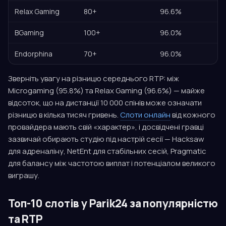
Relax Gaming
80+
96.6%
D
BGaming
100+
96.0%
P
Endorphina
70+
96.0%
G
Зверніть увагу на різницю середнього RTP: між
Microgaming (95.8%) та Relax Gaming (96.6%) — майже
відсоток, що на дистанції 10 000 спінів може означати
різницю в кілька тисяч гривень.
Слоти онлайн
від кожного
провайдера мають свій «характер», і досвідчені гравці
зазвичай обирають студію під настрій сесії — Hacksaw
для адреналіну, NetEnt для стабільних сесій, Pragmatic
для балансу між частотою виплат і потенціалом великого
виграшу.
Топ-10 слотів у Parik24 за популярністю
та RTP