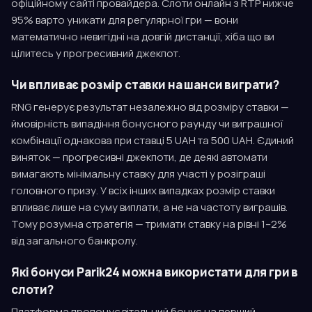
офіційному сайті провайдера. Слоти онлайн з RTP нижче
95% варто уникати для регулярної гри — вони
математично невигідні на довгій дистанції, хіба що ви
цілитесь у прогресивний джекпот.
Чи впливає розмір ставки на шанси виграти?
RNG генерує результат незалежно від розміру ставки —
ймовірність випадіння бонусного раунду чи виграшної
комбінації однакова при ставці 5 UAH та 500 UAH. Єдиний
виняток — прогресивні джекпоти, де деякі автомати
вимагають мінімальну ставку для участі у розіграші
головного призу. У всіх інших випадках розмір ставки
впливає лише на суму виплати, а не на частоту виграшів.
Тому розумна стратегія — тримати ставку на рівні 1–2%
від загального банкролу.
Які бонуси Parik24 можна використати для гри в
слоти?
Платформа пропонує вітальний бонус на перший