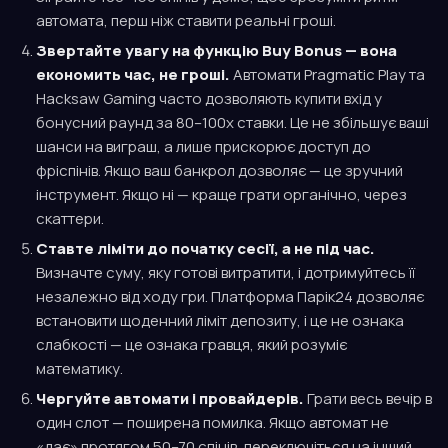
автомата, перш ніж ставити реальні гроші.
Звертайте увагу на функцію Buy Bonus — вона
економить час, не гроші.
Автомати Pragmatic Play та
Hacksaw Gaming часто дозволяють купити вхід у
бонусний раунд за 80–100x ставки. Це не збільшує ваші
шанси на виграш, а лише прискорює доступ до
фріспінів. Якщо ваш банкрол дозволяє — це зручний
інструмент. Якщо ні — краще грати органічно, через
скаттери.
Ставте ліміти до початку сесії, а не під час.
Визначте суму, яку готові витратити, і дотримуйтесь її
незалежно від ходу гри. Платформа Парік24 дозволяє
встановити щоденний ліміт депозиту, і це не ознака
слабкості — це ознака гравця, який розуміє
математику.
Чергуйте автомати і провайдерів.
Грати весь вечір в
один слот — поширена помилка. Якщо автомат не
«дає» протягом 50–70 спінів, переключіться на інший.